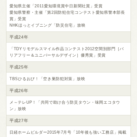
愛知県主催「2011愛知環境賞中日新聞社賞」受賞
愛知県警察・主催「第2回防犯住宅コンテスト愛知県警本部長
賞」受賞
NHKほっとイブニング「防災住宅」放映
平成24年
「TDYリモデルスマイル作品コンテスト2012空間別部門［バ
リアフリー＆ユニバーサルデザイン］優秀賞」受賞
平成25年
TBSひるおび！「空き巣防犯対策」放映
平成26年
メ～テレUP！「共同で助け合う防災タウン・味岡エコタウ
ン」放映
平成27年
日経ホームビルダー2015年7月号「10年後も強い工務店」掲載